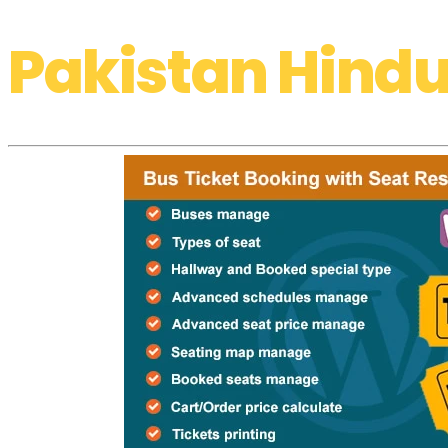
giriş
norabahis
norabahis
norabahis
giriş
Ultrabet
Ultrabet
Pakistan Hindu
giriş
Sonbahis
Sonbahis
giriş
Enjoybet
Enjoybet
giriş
Norabahis
Norabahis
giriş
Amgbahis
Amgbahis
giriş
Pokerklas
Pokerklas
giriş
Masterbetting
Masterbetting
giriş
Betgar
Betgar
giriş
Romabet
Romabet
giriş
Marsbahis
Marsbahis
giriş
Atmbahis
Atmbahis
giriş
Meritking
Meritking
giriş
betnis
giriş
efesbet
efesbet
giriş
marsbahis
giriş
holiganbet
holiganbet
giriş
maksibet
maksibet