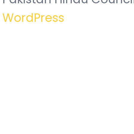
giriş
betzula
giriş
bahiscasino
WordPress
giriş
avrupabet
avrupabet
giriş
alobet
alobet
giriş
restbet
restbet
WordPress Hub
Eposi – Minimal Theme for WooCommerce WordPress
Epsilon – eLearning LMS WordPress Theme
Equestrian – Horses and Stables WordPress Theme
Ereco – Architecture & Interior Design Elementor Template Kit
Eremia –
giriş
http://mikefreemanministries.com/
giriş
https://tr.romabet-
sanal-
orjinal1.vip/
https://plan-
reprise-
activite.com/
https://plan-
reprise-
activite.com/
giriş
https://tr.betplay-
sanal-
orjinal.vip/
https://dentalcaremichalin.pl/
giriş
https://tr.editorbet-
sanal-