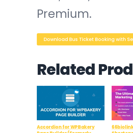
giriş
Atlasbet
Atlasbet
giriş
Atlasbet
Atlasbet
Premium.
giriş
romabet
romabet
giriş
norabahis
norabahis
giriş
enbet
enbet
giriş
amgbahis
amgbahis
Download Bus Ticket Booking with Seat
giriş
pokerklas
pokerklas
giriş
betzula
betzula
giriş
bahiscasino
bahiscasino
Related Pro
giriş
avrupabet
avrupabet
giriş
alobet
alobet
giriş
restbet
restbet
giriş
Kalebet
Kalebet
giriş
Betbigo
Betbigo
giriş
Teosbet
Teosbet
giriş
Amgbahis
Amgbahis
giriş
Royalbet
Royalbet
Accordion for WPBakery
66biolink
giriş
Jokerbet
Jokerbet