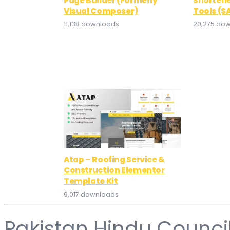
Page Builder (Formerly
Shortene
giriş
Vegabet
Vegabet
Visual Composer)
Tools (S
giriş
Betzula
Betzula
11,138 downloads
20,275 do
giriş
Meybet
Meybet
giriş
Kalebet
Kalebet
giriş
Betbigo
Betbigo
giriş
Teosbet
Teosbet
giriş
Vegabet
Vegabet
giriş
Restbet
Restbet
giriş
Betplay
Betplay
giriş
Efesbet
Efesbet
giriş
Enjoybet
Atap – Roofing Service &
giriş
romabet
romabet
Construction Elementor
Template Kit
giriş
norabahis
norabahis
giriş
enbet
enbet
9,017 downloads
giriş
pulibet
Pakistan Hindu Counci
giriş
pokerklas
pokerklas