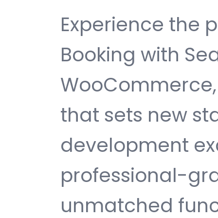
giriş
Amgbahis
Amgbahis
Experience the p
giriş
Romabet
Romabet
giriş
Grandpashabet
Grandpashabet
giriş
Marsbahis
Marsbahis
Booking with Sea
giriş
pulibet
giriş
pulibet
WooCommerce, 
giriş
pusulabet
giriş
pusulabet
giriş
Cratosroyalbet
that sets new s
giriş
Cratosroyalbet
giriş
Grandpashabet
Grandpashabet
development exc
giriş
Grandpashabet
giriş
biabet
giriş
betplay
professional-gra
giriş
jasminbet
giriş
dedebet
unmatched funct
giriş
https://kaystudio.net
https://kaystudio.net
giriş
holiganbet
holiganbet