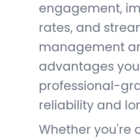
giriş
alobet
alobet
engagement, im
giriş
avrupabet
avrupabet
giriş
restbet
rates, and strea
giriş
Betbigo
Betbigo
giriş
Kalebet
Kalebet
giriş
Teosbet
Teosbet
management are 
giriş
Amgbahis
Amgbahis
giriş
Royalbet
Royalbet
advantages you 
giriş
Jokerbet
Jokerbet
giriş
Vegabet
Vegabet
giriş
Betzula
Betzula
professional-gr
giriş
Editörbet
Editörbet
giriş
romabet
reliability and 
giriş
norabahis
giriş
enbet
enbet
giriş
bahiscasino
bahiscasino
Whether you're 
giriş
pokerklas
pokerklas
giriş
betzula
betzula