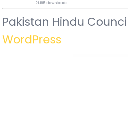
giriş
betzula
21,185 downloads
giriş
bahiscasino
giriş
avrupabet
avrupabet
Pakistan Hindu Counci
giriş
alobet
alobet
giriş
restbet
restbet
WordPress
giriş
http://mikefreemanministries.com/
giriş
https://tr.romabet-
sanal-
WordPress Hub
GamiPress Badgr
GamiPress Birthdays
GamiPress BuddyBoss Notifications
GamiPress Bu
orjinal1.vip/
https://plan-
reprise-
activite.com/
https://plan-
reprise-
activite.com/
giriş
https://tr.betplay-
sanal-
orjinal.vip/
https://dentalcaremichalin.pl/
giriş
https://tr.editorbet-
sanal-