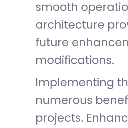
smooth operatio
giriş
Betbigo
Betbigo
giriş
Kalebet
Kalebet
architecture provi
giriş
Teosbet
Teosbet
giriş
Amgbahis
Amgbahis
giriş
Royalbet
Royalbet
future enhance
giriş
Jokerbet
Jokerbet
giriş
Zulabet
Zulabet
modifications.
giriş
Matbet
Matbet
giriş
Pusulabet
Pusulabet
giriş
Meybet
Meybet
Implementing thi
giriş
romabet
romabet
giriş
norabahis
norabahis
giriş
enbet
enbet
numerous benefi
giriş
bahiscasino
bahiscasino
giriş
pokerklas
projects. Enhan
giriş
betzula
betzula
giriş
amgbahis