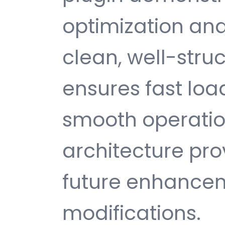
giriş
alobet
alobet
giriş
avrupabet
avrupabet
optimization and
giriş
restbet
giriş
Betbigo
Betbigo
clean, well-str
giriş
Kalebet
Kalebet
giriş
Teosbet
Teosbet
giriş
Amgbahis
Amgbahis
ensures fast loa
giriş
Royalbet
Royalbet
giriş
Jokerbet
Jokerbet
smooth operatio
giriş
Vegabet
Vegabet
giriş
Betzula
Betzula
giriş
Editörbet
Editörbet
architecture provi
giriş
romabet
giriş
norabahis
future enhance
giriş
enbet
enbet
giriş
bahiscasino
bahiscasino
giriş
pokerklas
pokerklas
modifications.
giriş
betzula
betzula