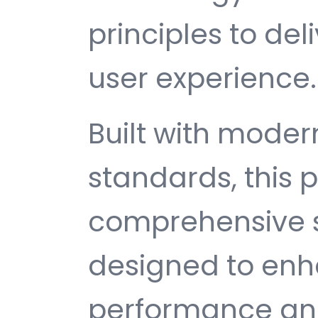
giriş
Betzula
Betzula
principles to del
giriş
meybet
meybet
giriş
Atlasbet
Atlasbet
user experience.
giriş
betnis
giriş
jokerbet
giriş
millibahis
giriş
jasminbet
Built with mode
giriş
pulibet
giriş
pulibet
standards, this p
giriş
holiganbet
giriş
pusulabet
comprehensive s
giriş
cratosroyalbet
giriş
dedebet
giriş
betplay
betplay
designed to enh
giriş
Festwin
giriş
jasminbet
performance and
giriş
biabet
giriş
Grandpashabet