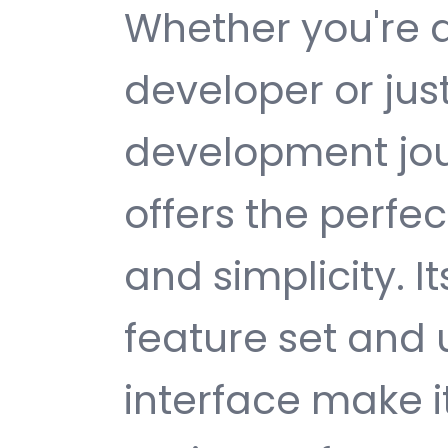
giriş
amgbahis
amgbahis
Whether you're 
giriş
alobet
giriş
restbet
restbet
developer or jus
giriş
norabahis
giriş
Kalebet
Kalebet
giriş
Netbahis
Netbahis
development jour
giriş
Teosbet
Teosbet
giriş
grandbetting
grandbetting
offers the perfe
giriş
Amgbahis
Amgbahis
giriş
Romabet
Romabet
giriş
Teosbet
Teosbet
and simplicity. 
giriş
Betplay
Betplay
giriş
Enjoybet
Enjoybet
feature set and 
giriş
Editorbet
Editorbet
giriş
Vegabet
Vegabet
giriş
Sonbahis
Sonbahis
interface make i
giriş
aresbet
aresbet
aresbet
giriş
aresbet