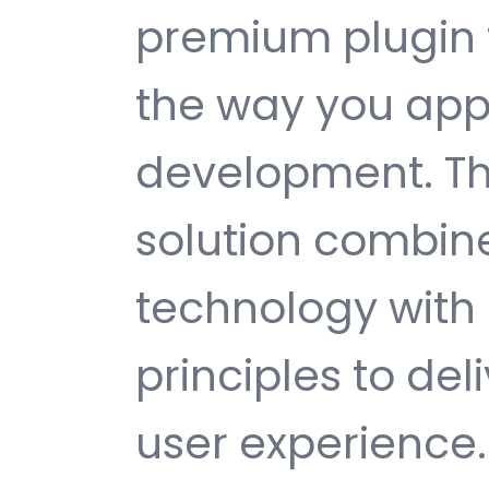
giriş
Amgbahis
Amgbahis
premium plugin t
giriş
Romabet
Romabet
giriş
Grandpashabet
Grandpashabet
the way you ap
giriş
Marsbahis
Marsbahis
giriş
pulibet
development. Th
giriş
pulibet
giriş
pusulabet
giriş
pusulabet
solution combin
giriş
Cratosroyalbet
giriş
Cratosroyalbet
technology with 
giriş
Grandpashabet
Grandpashabet
giriş
Grandpashabet
giriş
biabet
principles to del
giriş
betplay
giriş
jasminbet
user experience.
giriş
dedebet
giriş
https://kaystudio.net
https://kaystudio.net
giriş
holiganbet
holiganbet