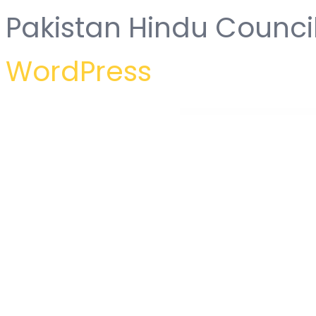
giriş
betzula
Pakistan Hindu Counci
giriş
bahiscasino
giriş
avrupabet
avrupabet
giriş
alobet
alobet
WordPress
giriş
restbet
restbet
giriş
http://mikefreemanministries.com/
giriş
https://tr.romabet-
WordPress Hub
Gravity Forms – Pardot Integration | Gravity Forms – Account Engagement Integration
Gravity Forms Partial Entries Addon
Gravity Forms PayPal Commerce Pla
sanal-
orjinal1.vip/
https://plan-
reprise-
activite.com/
https://plan-
reprise-
activite.com/
giriş
https://tr.betplay-
sanal-
orjinal.vip/
https://dentalcaremichalin.pl/
giriş
https://tr.editorbet-
sanal-