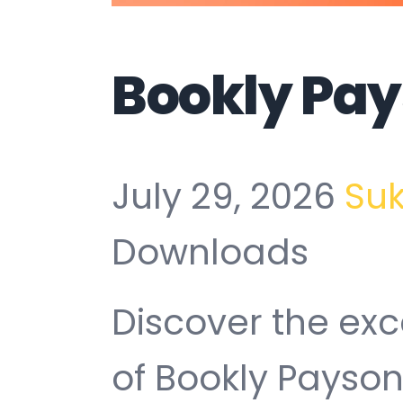
giriş
alobet
alobet
giriş
hiltonbet
hiltonbet
giriş
imajbet
imajbet
Bookly Pa
giriş
kulisbet
kulisbet
giriş
jokerbet
giriş
pulibet
giriş
pulibet
giriş
pusulabet
July 29, 2026
Su
giriş
pusulabet
giriş
Cratosroyalbet
Downloads
giriş
Cratosroyalbet
giriş
Grandpashabet
giriş
Grandpashabet
giriş
biabet
Discover the exc
giriş
betplay
giriş
jasminbet
of Bookly Payson
giriş
Festwin
Festwin
giriş
Restbet
Restbet