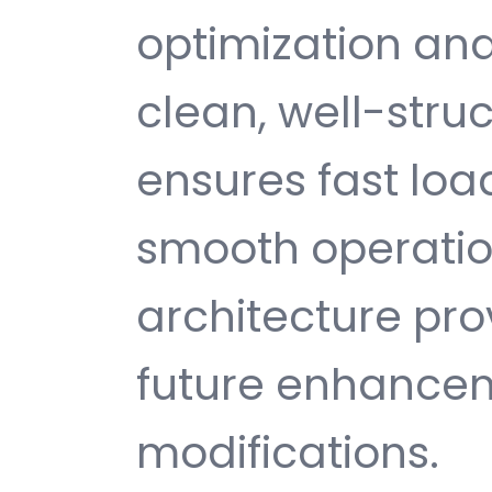
giriş
Betbigo
Betbigo
optimization and
giriş
Kalebet
Kalebet
giriş
Teosbet
Teosbet
clean, well-str
giriş
Amgbahis
Amgbahis
giriş
Royalbet
Royalbet
ensures fast loa
giriş
Jokerbet
Jokerbet
giriş
Zulabet
Zulabet
giriş
Matbet
Matbet
smooth operatio
giriş
Pusulabet
Pusulabet
giriş
Meybet
Meybet
architecture provi
giriş
romabet
romabet
giriş
norabahis
norabahis
giriş
enbet
enbet
future enhance
giriş
bahiscasino
bahiscasino
giriş
pokerklas
modifications.
giriş
betzula
betzula
giriş
amgbahis