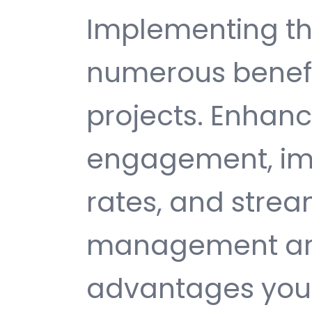
giriş
alobet
alobet
giriş
avrupabet
avrupabet
Implementing th
giriş
restbet
giriş
Betbigo
Betbigo
numerous benefi
giriş
Kalebet
Kalebet
giriş
Teosbet
Teosbet
projects. Enhan
giriş
Amgbahis
Amgbahis
giriş
Royalbet
Royalbet
giriş
Jokerbet
Jokerbet
engagement, im
giriş
Vegabet
Vegabet
giriş
Betzula
Betzula
rates, and strea
giriş
Editörbet
Editörbet
giriş
romabet
giriş
norabahis
management are 
giriş
enbet
enbet
giriş
bahiscasino
bahiscasino
advantages you 
giriş
pokerklas
pokerklas
giriş
betzula
betzula