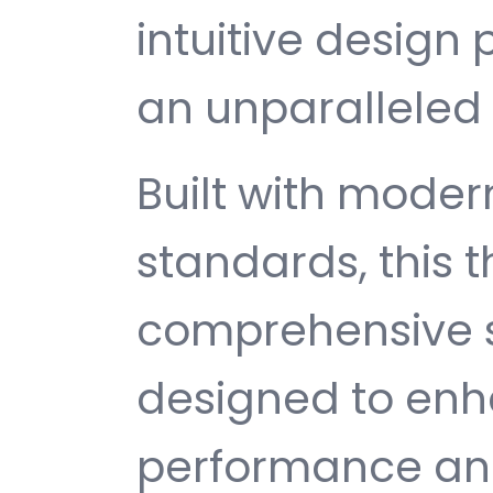
giriş
bahiscasino
bahiscasino
intuitive design 
giriş
romabet
romabet
giriş
norabahis
norabahis
an unparalleled 
giriş
enbet
enbet
giriş
amgbahis
amgbahis
giriş
pokerklas
pokerklas
Built with mode
giriş
betzula
betzula
giriş
bahiscasino
bahiscasino
giriş
avrupabet
avrupabet
standards, this 
giriş
alobet
alobet
giriş
restbet
restbet
comprehensive s
giriş
Betbigo
Betbigo
giriş
Kalebet
Kalebet
giriş
Amgbahis
Amgbahis
designed to enh
giriş
Royalbet
Royalbet
giriş
Teosbet
Teosbet
performance and
giriş
Jokerbet
Jokerbet
giriş
Vegabet
Vegabet