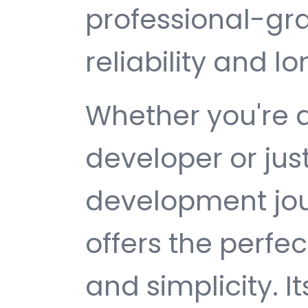
giriş
amgbahis
amgbahis
professional-gr
giriş
alobet
giriş
restbet
restbet
reliability and 
giriş
norabahis
giriş
Kalebet
Kalebet
giriş
Netbahis
Netbahis
Whether you're 
giriş
Teosbet
Teosbet
giriş
grandbetting
grandbetting
giriş
Amgbahis
Amgbahis
developer or jus
giriş
Romabet
Romabet
giriş
Teosbet
Teosbet
development jou
giriş
Betplay
Betplay
giriş
Enjoybet
Enjoybet
giriş
Editorbet
Editorbet
offers the perfe
giriş
Vegabet
Vegabet
giriş
Sonbahis
Sonbahis
and simplicity. 
giriş
aresbet
aresbet
aresbet
giriş
aresbet