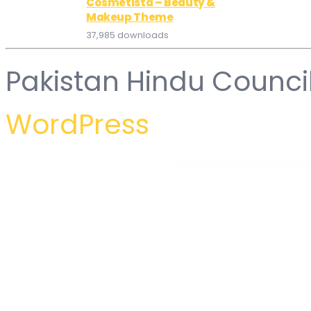
Cosmetista – Beauty &
giriş
betzula
Makeup Theme
giriş
bahiscasino
37,985 downloads
giriş
avrupabet
avrupabet
giriş
alobet
alobet
Pakistan Hindu Counci
giriş
restbet
restbet
giriş
http://mikefreemanministries.com/
giriş
https://tr.romabet-
WordPress
sanal-
orjinal1.vip/
https://plan-
reprise-
WordPress Hub
WPMU DEV Multisite Privacy
WPMU DEV New Blog Templates
WPMU 
activite.com/
https://plan-
reprise-
activite.com/
giriş
https://tr.betplay-
sanal-
orjinal.vip/
https://dentalcaremichalin.pl/
giriş
https://tr.editorbet-
sanal-