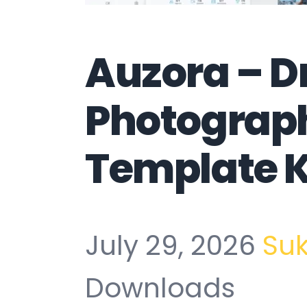
giriş
alobet
alobet
giriş
hiltonbet
hiltonbet
giriş
imajbet
imajbet
Auzora – D
giriş
kulisbet
kulisbet
giriş
jokerbet
giriş
pulibet
Photograp
giriş
pulibet
giriş
pusulabet
giriş
pusulabet
Template K
giriş
Cratosroyalbet
giriş
Cratosroyalbet
giriş
Grandpashabet
giriş
Grandpashabet
giriş
biabet
July 29, 2026
Su
giriş
betplay
giriş
jasminbet
Downloads
giriş
Festwin
Festwin
giriş
Restbet
Restbet