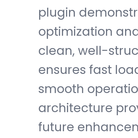
giriş
Betbigo
Betbigo
plugin demonstr
giriş
Kalebet
Kalebet
giriş
Teosbet
Teosbet
optimization and
giriş
Amgbahis
Amgbahis
giriş
Royalbet
Royalbet
clean, well-str
giriş
Jokerbet
Jokerbet
giriş
Zulabet
Zulabet
giriş
Matbet
Matbet
ensures fast loa
giriş
Pusulabet
Pusulabet
giriş
Meybet
Meybet
smooth operatio
giriş
romabet
romabet
giriş
norabahis
norabahis
giriş
enbet
enbet
architecture provi
giriş
bahiscasino
bahiscasino
giriş
pokerklas
future enhance
giriş
betzula
betzula
giriş
amgbahis