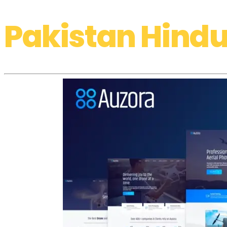
giriş
norabahis
norabahis
norabahis
giriş
Ultrabet
Ultrabet
Pakistan Hindu
giriş
Sonbahis
Sonbahis
giriş
Enjoybet
Enjoybet
giriş
Norabahis
Norabahis
giriş
Amgbahis
Amgbahis
giriş
Pokerklas
Pokerklas
giriş
Masterbetting
Masterbetting
giriş
Betgar
Betgar
giriş
Romabet
Romabet
giriş
Marsbahis
Marsbahis
giriş
Atmbahis
Atmbahis
giriş
Meritking
Meritking
giriş
betnis
giriş
efesbet
efesbet
giriş
marsbahis
giriş
holiganbet
holiganbet
giriş
maksibet
maksibet