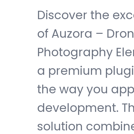
giriş
Amgbahis
Amgbahis
Discover the exc
giriş
Romabet
Romabet
giriş
Grandpashabet
Grandpashabet
giriş
Marsbahis
Marsbahis
of Auzora – Dron
giriş
pulibet
giriş
pulibet
Photography Ele
giriş
pusulabet
giriş
pusulabet
giriş
Cratosroyalbet
a premium plugin
giriş
Cratosroyalbet
giriş
Grandpashabet
Grandpashabet
the way you ap
giriş
Grandpashabet
giriş
biabet
giriş
betplay
development. Th
giriş
jasminbet
giriş
dedebet
solution combin
giriş
https://kaystudio.net
https://kaystudio.net
giriş
holiganbet
holiganbet