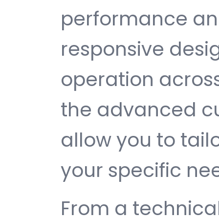
giriş
Betzula
Betzula
performance and
giriş
meybet
meybet
giriş
Atlasbet
Atlasbet
responsive desi
giriş
betnis
giriş
jokerbet
operation across
giriş
millibahis
giriş
jasminbet
giriş
pulibet
the advanced cu
giriş
pulibet
giriş
holiganbet
allow you to tail
giriş
pusulabet
giriş
cratosroyalbet
giriş
dedebet
your specific ne
giriş
betplay
betplay
giriş
Festwin
giriş
jasminbet
From a technical
giriş
biabet
giriş
Grandpashabet