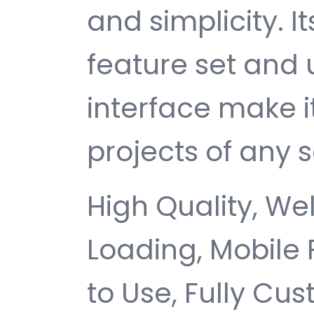
giriş
Atlasbet
Atlasbet
and simplicity. 
giriş
Atlasbet
Atlasbet
giriş
romabet
romabet
feature set and 
giriş
norabahis
norabahis
giriş
enbet
enbet
giriş
amgbahis
amgbahis
interface make i
giriş
pokerklas
pokerklas
giriş
betzula
betzula
projects of any s
giriş
bahiscasino
bahiscasino
giriş
avrupabet
avrupabet
giriş
alobet
alobet
High Quality, We
giriş
restbet
restbet
giriş
Kalebet
Kalebet
giriş
Betbigo
Betbigo
Loading, Mobile 
giriş
Teosbet
Teosbet
giriş
Amgbahis
Amgbahis
to Use, Fully Cu
giriş
Royalbet
Royalbet
giriş
Jokerbet
Jokerbet