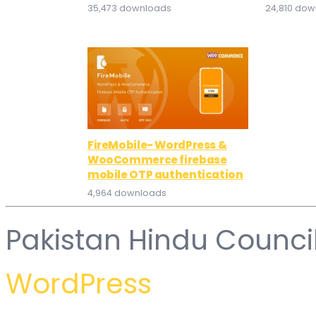
giriş
betzula
35,473 downloads
24,810 do
giriş
bahiscasino
giriş
avrupabet
avrupabet
giriş
alobet
alobet
giriş
restbet
restbet
giriş
http://mikefreemanministries.com/
giriş
https://tr.romabet-
sanal-
FireMobile- WordPress &
orjinal1.vip/
https://plan-
WooCommerce firebase
reprise-
mobile OTP authentication
activite.com/
https://plan-
4,964 downloads
reprise-
activite.com/
Pakistan Hindu Counci
giriş
https://tr.betplay-
sanal-
orjinal.vip/
https://dentalcaremichalin.pl/
WordPress
giriş
https://tr.editorbet-
sanal-