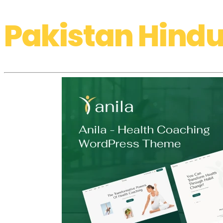
giriş
norabahis
norabahis
norabahis
giriş
Ultrabet
Ultrabet
Pakistan Hindu
giriş
Sonbahis
Sonbahis
giriş
Enjoybet
Enjoybet
giriş
Norabahis
Norabahis
giriş
Amgbahis
Amgbahis
giriş
Pokerklas
Pokerklas
giriş
Masterbetting
Masterbetting
giriş
Betgar
Betgar
giriş
Romabet
Romabet
giriş
Marsbahis
Marsbahis
giriş
Atmbahis
Atmbahis
giriş
Meritking
Meritking
giriş
betnis
giriş
efesbet
efesbet
giriş
marsbahis
giriş
holiganbet
holiganbet
giriş
maksibet
maksibet