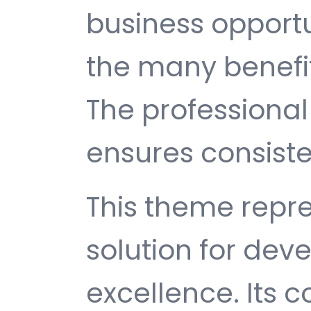
giriş
alobet
alobet
business opport
giriş
avrupabet
avrupabet
giriş
restbet
giriş
Betbigo
Betbigo
the many benefit
giriş
Kalebet
Kalebet
giriş
Teosbet
Teosbet
The professiona
giriş
Amgbahis
Amgbahis
giriş
Royalbet
Royalbet
giriş
Jokerbet
Jokerbet
ensures consisten
giriş
Vegabet
Vegabet
giriş
Betzula
Betzula
giriş
Editörbet
Editörbet
This theme repre
giriş
romabet
giriş
norabahis
solution for de
giriş
enbet
enbet
giriş
bahiscasino
bahiscasino
giriş
pokerklas
pokerklas
excellence. Its
giriş
betzula
betzula