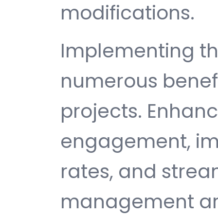
giriş
alobet
alobet
modifications.
giriş
avrupabet
avrupabet
giriş
restbet
giriş
Betbigo
Betbigo
Implementing th
giriş
Kalebet
Kalebet
giriş
Teosbet
Teosbet
numerous benefi
giriş
Amgbahis
Amgbahis
giriş
Royalbet
Royalbet
giriş
Jokerbet
Jokerbet
projects. Enhan
giriş
Vegabet
Vegabet
giriş
Betzula
Betzula
engagement, im
giriş
Editörbet
Editörbet
giriş
romabet
giriş
norabahis
rates, and strea
giriş
enbet
enbet
giriş
bahiscasino
bahiscasino
management are 
giriş
pokerklas
pokerklas
giriş
betzula
betzula