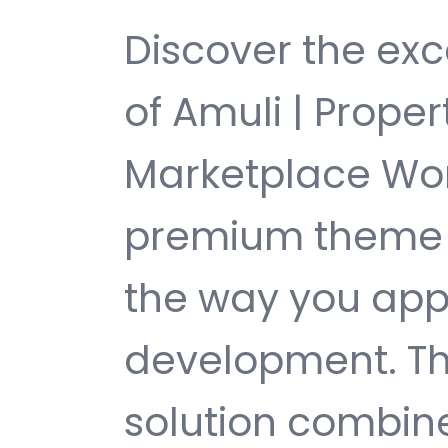
giriş
Amgbahis
Amgbahis
Discover the exc
giriş
Romabet
Romabet
giriş
Grandpashabet
Grandpashabet
giriş
Marsbahis
Marsbahis
of Amuli | Proper
giriş
pulibet
giriş
pulibet
Marketplace Wo
giriş
pusulabet
giriş
pusulabet
giriş
Cratosroyalbet
premium theme t
giriş
Cratosroyalbet
giriş
Grandpashabet
Grandpashabet
the way you ap
giriş
Grandpashabet
giriş
biabet
giriş
betplay
development. Th
giriş
jasminbet
giriş
dedebet
solution combin
giriş
https://kaystudio.net
https://kaystudio.net
giriş
holiganbet
holiganbet