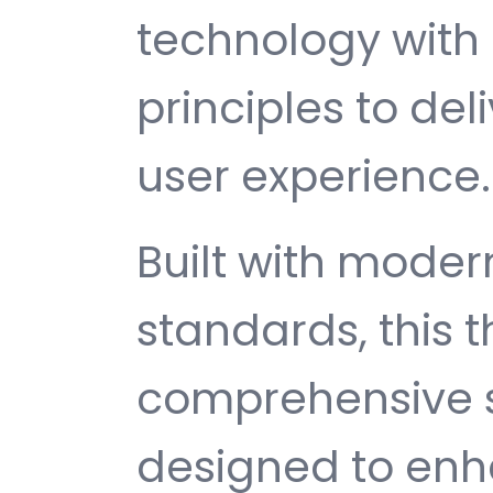
giriş
bahiscasino
bahiscasino
technology with 
giriş
romabet
romabet
giriş
norabahis
norabahis
principles to del
giriş
enbet
enbet
giriş
amgbahis
amgbahis
user experience.
giriş
pokerklas
pokerklas
giriş
betzula
betzula
giriş
bahiscasino
bahiscasino
giriş
avrupabet
avrupabet
Built with mode
giriş
alobet
alobet
giriş
restbet
restbet
standards, this 
giriş
Betbigo
Betbigo
giriş
Kalebet
Kalebet
giriş
Amgbahis
Amgbahis
comprehensive s
giriş
Royalbet
Royalbet
giriş
Teosbet
Teosbet
designed to enh
giriş
Jokerbet
Jokerbet
giriş
Vegabet
Vegabet