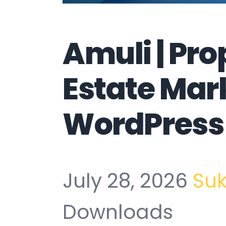
giriş
alobet
alobet
giriş
hiltonbet
hiltonbet
giriş
imajbet
imajbet
Amuli | Pro
giriş
kulisbet
kulisbet
giriş
jokerbet
giriş
pulibet
Estate Mar
giriş
pulibet
giriş
pusulabet
giriş
pusulabet
WordPress
giriş
Cratosroyalbet
giriş
Cratosroyalbet
giriş
Grandpashabet
giriş
Grandpashabet
giriş
biabet
July 28, 2026
Su
giriş
betplay
giriş
jasminbet
Downloads
giriş
Festwin
Festwin
giriş
Restbet
Restbet