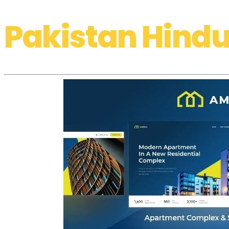
giriş
norabahis
norabahis
norabahis
giriş
Ultrabet
Ultrabet
Pakistan Hindu
giriş
Sonbahis
Sonbahis
giriş
Enjoybet
Enjoybet
giriş
Norabahis
Norabahis
giriş
Amgbahis
Amgbahis
giriş
Pokerklas
Pokerklas
giriş
Masterbetting
Masterbetting
giriş
Betgar
Betgar
giriş
Romabet
Romabet
giriş
Marsbahis
Marsbahis
giriş
Atmbahis
Atmbahis
giriş
Meritking
Meritking
giriş
betnis
giriş
efesbet
efesbet
giriş
marsbahis
giriş
holiganbet
holiganbet
giriş
maksibet
maksibet