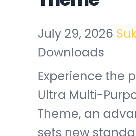
giriş
Amgbahis
Amgbahis
giriş
Romabet
Romabet
giriş
Grandpashabet
Grandpashabet
giriş
Marsbahis
Marsbahis
July 29, 2026
Su
giriş
pulibet
giriş
pulibet
Downloads
giriş
pusulabet
giriş
pusulabet
giriş
Cratosroyalbet
Experience the p
giriş
Cratosroyalbet
giriş
Grandpashabet
Grandpashabet
giriş
Grandpashabet
Ultra Multi-Pur
giriş
biabet
giriş
betplay
Theme, an adva
giriş
jasminbet
giriş
dedebet
giriş
https://kaystudio.net
https://kaystudio.net
sets new standa
giriş
holiganbet
holiganbet