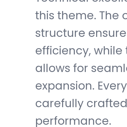
giriş
Betbigo
Betbigo
this theme. The
giriş
Kalebet
Kalebet
giriş
Teosbet
Teosbet
giriş
Amgbahis
Amgbahis
structure ensu
giriş
Royalbet
Royalbet
giriş
Jokerbet
Jokerbet
efficiency, while
giriş
Zulabet
Zulabet
giriş
Matbet
Matbet
giriş
Pusulabet
Pusulabet
allows for seam
giriş
Meybet
Meybet
giriş
romabet
romabet
expansion. Ever
giriş
norabahis
norabahis
giriş
enbet
enbet
carefully crafted
giriş
bahiscasino
bahiscasino
giriş
pokerklas
giriş
betzula
betzula
performance.
giriş
amgbahis