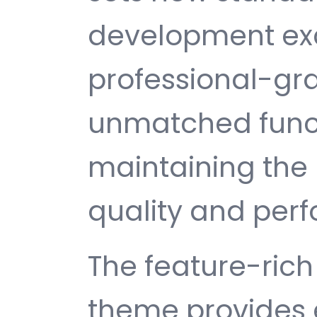
giriş
bahiscasino
bahiscasino
development exc
giriş
romabet
romabet
giriş
norabahis
norabahis
giriş
enbet
enbet
professional-gra
giriş
amgbahis
amgbahis
giriş
pokerklas
pokerklas
unmatched funct
giriş
betzula
betzula
giriş
bahiscasino
bahiscasino
giriş
avrupabet
avrupabet
maintaining the 
giriş
alobet
alobet
giriş
restbet
restbet
quality and per
giriş
Betbigo
Betbigo
giriş
Kalebet
Kalebet
giriş
Amgbahis
Amgbahis
The feature-rich 
giriş
Royalbet
Royalbet
giriş
Teosbet
Teosbet
giriş
Jokerbet
Jokerbet
theme provides 
giriş
Vegabet
Vegabet