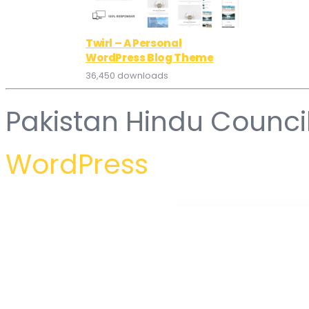
giriş
betzula
giriş
bahiscasino
giriş
avrupabet
avrupabet
Twirl – A Personal
giriş
alobet
alobet
WordPress Blog Theme
giriş
restbet
restbet
36,450 downloads
giriş
http://mikefreemanministries.com/
giriş
https://tr.romabet-
Pakistan Hindu Counci
sanal-
orjinal1.vip/
https://plan-
WordPress
reprise-
activite.com/
https://plan-
reprise-
WordPress Hub
Outgrid - Multi-Purpose Elementor WordPress Theme
Outlet Storefront WooCommerce Theme
Outmedia – Outdoor Advertising & Billboard Agency WordPress Theme
Outstock – WooCommerce Resp
activite.com/
giriş
https://tr.betplay-
sanal-
orjinal.vip/
https://dentalcaremichalin.pl/
giriş
https://tr.editorbet-
sanal-