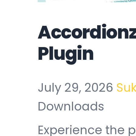
giriş
alobet
alobet
giriş
hiltonbet
hiltonbet
giriş
imajbet
imajbet
Accordionz
giriş
kulisbet
kulisbet
giriş
jokerbet
giriş
pulibet
Plugin
giriş
pulibet
giriş
pusulabet
giriş
pusulabet
giriş
Cratosroyalbet
giriş
Cratosroyalbet
July 29, 2026
Su
giriş
Grandpashabet
giriş
Grandpashabet
Downloads
giriş
biabet
giriş
betplay
giriş
jasminbet
Experience the 
giriş
Festwin
Festwin
giriş
Restbet
Restbet