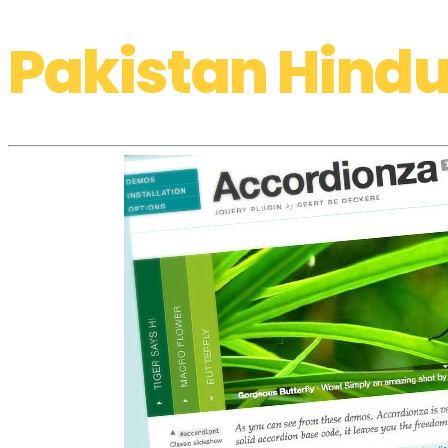
giriş
norabahis
norabahis
norabahis
giriş
Ultrabet
Ultrabet
Pakistan Hindu
giriş
Sonbahis
Sonbahis
giriş
Enjoybet
Enjoybet
giriş
Norabahis
Norabahis
giriş
Amgbahis
Amgbahis
giriş
Pokerklas
Pokerklas
giriş
Masterbetting
Masterbetting
giriş
Betgar
Betgar
giriş
Romabet
Romabet
giriş
Marsbahis
Marsbahis
giriş
Atmbahis
Atmbahis
giriş
Meritking
Meritking
giriş
betnis
giriş
efesbet
efesbet
giriş
marsbahis
giriş
holiganbet
holiganbet
giriş
maksibet
maksibet