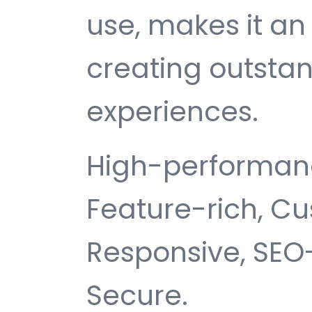
giriş
amgbahis
amgbahis
use, makes it an 
giriş
alobet
giriş
restbet
restbet
giriş
norabahis
creating outsta
giriş
Kalebet
Kalebet
giriş
Netbahis
Netbahis
experiences.
giriş
Teosbet
Teosbet
giriş
grandbetting
grandbetting
giriş
Amgbahis
Amgbahis
High-performanc
giriş
Romabet
Romabet
giriş
Teosbet
Teosbet
giriş
Betplay
Betplay
Feature-rich, Cu
giriş
Enjoybet
Enjoybet
giriş
Editorbet
Editorbet
Responsive, SEO-f
giriş
Vegabet
Vegabet
giriş
Sonbahis
Sonbahis
giriş
aresbet
aresbet
aresbet
Secure.
giriş
aresbet