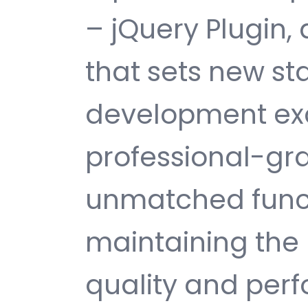
giriş
Amgbahis
Amgbahis
– jQuery Plugin
giriş
Romabet
Romabet
giriş
Grandpashabet
Grandpashabet
that sets new s
giriş
Marsbahis
Marsbahis
giriş
pulibet
giriş
pulibet
development exc
giriş
pusulabet
giriş
pusulabet
professional-gra
giriş
Cratosroyalbet
giriş
Cratosroyalbet
giriş
Grandpashabet
Grandpashabet
unmatched funct
giriş
Grandpashabet
giriş
biabet
maintaining the 
giriş
betplay
giriş
jasminbet
giriş
dedebet
quality and per
giriş
https://kaystudio.net
https://kaystudio.net
giriş
holiganbet
holiganbet